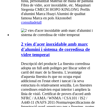
fusta, personalitzat Material de malla de pantalla
Fibra de vidre, acer inoxidable, etc. Maquinari
Siegenia CMECH HOPO KINLONG Perfils
d'alumini Marca Huayi Alumini de qualitat
famosa Marca en pols Akzonobel
consulta
detall
2 vies d'acer inoxidable amb marc
d'alumini i sistema de corredissa de
vidre temperat
Descripció del producte La finestra corredissa
adopta un full amb politges per lliscar sobre el
carril del marc de la finestra. L'avantatge
d'aquesta finestra és que no ocupa espai
addicional en l'estat obert i tancat i la seva
estructura és relativament senzilla. Les finestres
corredisses estalvien espai interior i amplien la
línia de visió. Certificat de proves d'acord amb
NFRC / AAMA / WNMA / CSA101 / IS2 /
A440-11 (NAFS 2011-Norma/especificacions de
fenestració nord-americana per a finestres, portes