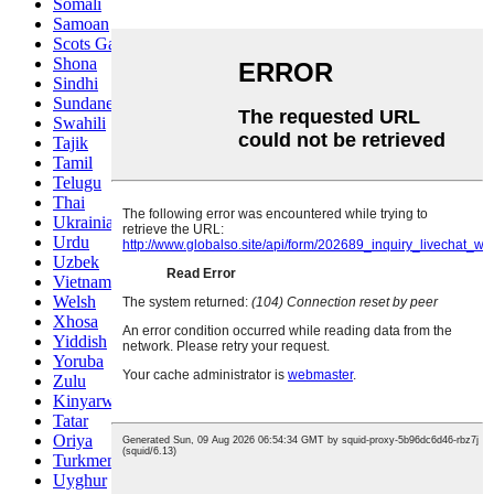
Somali
Samoan
Scots Gaelic
Shona
Sindhi
Sundanese
Swahili
Tajik
Tamil
Telugu
Thai
Ukrainian
Urdu
Uzbek
Vietnamese
Welsh
Xhosa
Yiddish
Yoruba
Zulu
Kinyarwanda
Tatar
Oriya
Turkmen
Uyghur