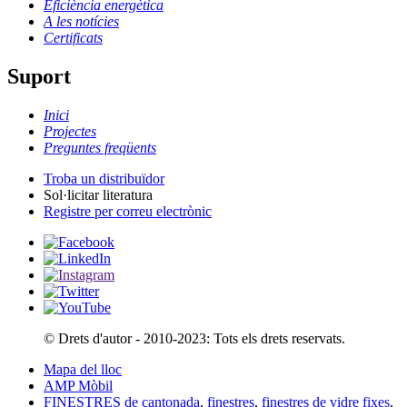
Eficiència energètica
A les notícies
Certificats
Suport
Inici
Projectes
Preguntes freqüents
Troba un distribuïdor
Sol·licitar literatura
Registre per correu electrònic
© Drets d'autor - 2010-2023: Tots els drets reservats.
Mapa del lloc
AMP Mòbil
FINESTRES de cantonada
,
finestres
,
finestres de vidre fixes
,