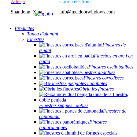
Adreça
Correu electrònic
Shandong, Xina
info@meidoorwindows.com
Productes
Tanca d'alumini
Finestres
Finestres de
tendal
Finestres en arc i en
badia
Finestres oscilobatibles
Finestres abatibles
Finestres corredisses
Finestres plegables i abatibles
Obriu les finestres
Finestres simples i dobles
Finestres de
cantonada
Finestres
panoràmiques