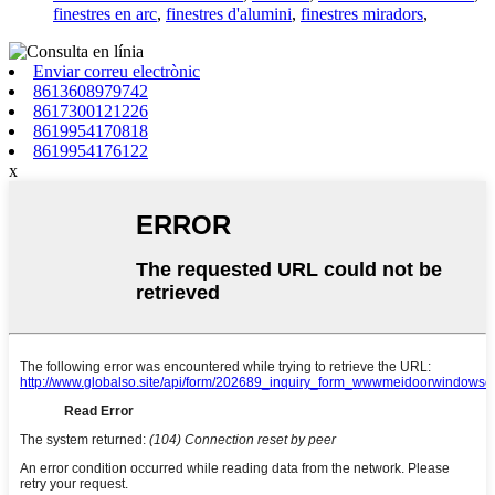
finestres en arc
,
finestres d'alumini
,
finestres miradors
,
Enviar correu electrònic
8613608979742
8617300121226
8619954170818
8619954176122
x