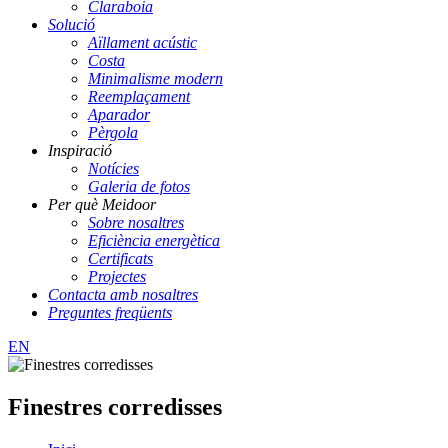
Claraboia
Solució
Aïllament acústic
Costa
Minimalisme modern
Reemplaçament
Aparador
Pèrgola
Inspiració
Notícies
Galeria de fotos
Per què Meidoor
Sobre nosaltres
Eficiència energètica
Certificats
Projectes
Contacta amb nosaltres
Preguntes freqüents
EN
Finestres corredisses