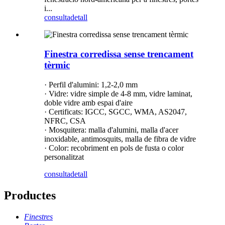
i...
consulta
detall
Finestra corredissa sense trencament
tèrmic
· Perfil d'alumini: 1,2-2,0 mm
· Vidre: vidre simple de 4-8 mm, vidre laminat,
doble vidre amb espai d'aire
· Certificats: IGCC, SGCC, WMA, AS2047,
NFRC, CSA
· Mosquitera: malla d'alumini, malla d'acer
inoxidable, antimosquits, malla de fibra de vidre
· Color: recobriment en pols de fusta o color
personalitzat
consulta
detall
Productes
Finestres