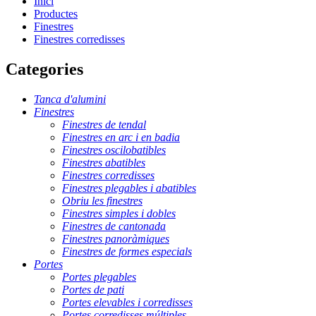
Inici
Productes
Finestres
Finestres corredisses
Categories
Tanca d'alumini
Finestres
Finestres de tendal
Finestres en arc i en badia
Finestres oscilobatibles
Finestres abatibles
Finestres corredisses
Finestres plegables i abatibles
Obriu les finestres
Finestres simples i dobles
Finestres de cantonada
Finestres panoràmiques
Finestres de formes especials
Portes
Portes plegables
Portes de pati
Portes elevables i corredisses
Portes corredisses múltiples