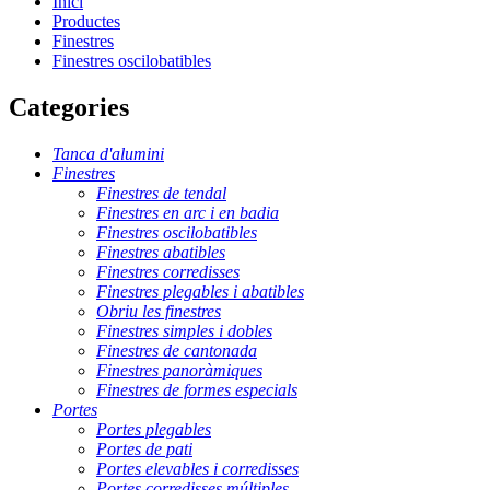
Inici
Productes
Finestres
Finestres oscilobatibles
Categories
Tanca d'alumini
Finestres
Finestres de tendal
Finestres en arc i en badia
Finestres oscilobatibles
Finestres abatibles
Finestres corredisses
Finestres plegables i abatibles
Obriu les finestres
Finestres simples i dobles
Finestres de cantonada
Finestres panoràmiques
Finestres de formes especials
Portes
Portes plegables
Portes de pati
Portes elevables i corredisses
Portes corredisses múltiples