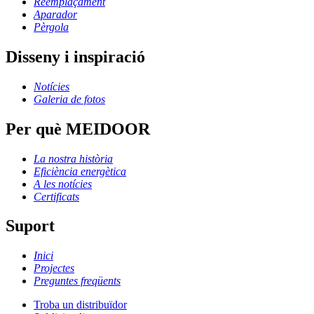
Reemplaçament
Aparador
Pèrgola
Disseny i inspiració
Notícies
Galeria de fotos
Per què MEIDOOR
La nostra història
Eficiència energètica
A les notícies
Certificats
Suport
Inici
Projectes
Preguntes freqüents
Troba un distribuïdor