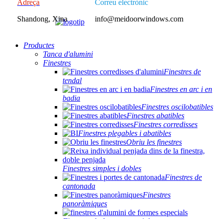
Adreça
Correu electrònic
Shandong, Xina
info@meidoorwindows.com
Productes
Tanca d'alumini
Finestres
Finestres de
tendal
Finestres en arc i en
badia
Finestres oscilobatibles
Finestres abatibles
Finestres corredisses
Finestres plegables i abatibles
Obriu les finestres
Finestres simples i dobles
Finestres de
cantonada
Finestres
panoràmiques