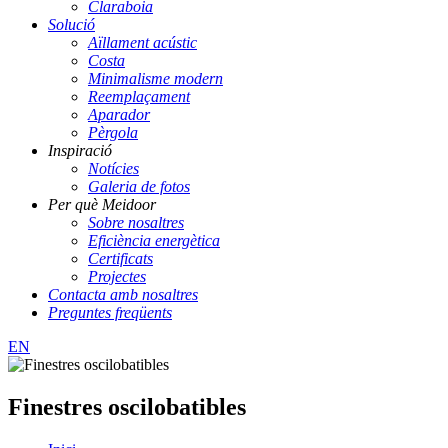
Claraboia
Solució
Aïllament acústic
Costa
Minimalisme modern
Reemplaçament
Aparador
Pèrgola
Inspiració
Notícies
Galeria de fotos
Per què Meidoor
Sobre nosaltres
Eficiència energètica
Certificats
Projectes
Contacta amb nosaltres
Preguntes freqüents
EN
Finestres oscilobatibles