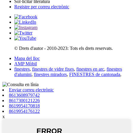
Sol·licitar literatura
Registre per correu electrònic
© Drets d'autor - 2010-2023: Tots els drets reservats.
Mapa del lloc
AMP Mòbil
finestres
,
finestres de vidre fixes
,
finestres en arc
,
finestres
d'alumini
,
finestres miradors
,
FINESTRES de cantonada
,
Enviar correu electrònic
8613608979742
8617300121226
8619954170818
8619954176122
x