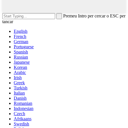
Premeu Intro per cercar o ESC per
tancar
English
French
German
Portuguese
Spanish
Russian
Japanese
Korean
Arabic
Irish
Greek
Turkish
Italian
Danish
Romanian
Indonesian
Czech
Afrikaans
Swedish