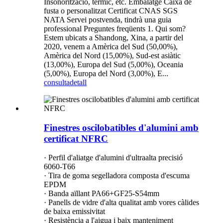
Insonorització, tèrmic, etc. Embalatge Caixa de
fusta o personalitzat Certificat CNAS SGS
NATA Servei postvenda, tindrà una guia
professional Preguntes freqüents 1. Qui som?
Estem ubicats a Shandong, Xina, a partir del
2020, venem a Amèrica del Sud (50,00%),
Amèrica del Nord (15,00%), Sud-est asiàtic
(13,00%), Europa del Sud (5,00%), Oceania
(5,00%), Europa del Nord (3,00%), E...
consulta
detall
Finestres oscilobatibles d'alumini amb
certificat NFRC
· Perfil d'aliatge d'alumini d'ultraalta precisió
6060-T66
· Tira de goma segelladora composta d'escuma
EPDM
· Banda aïllant PA66+GF25-S54mm
· Panells de vidre d'alta qualitat amb vores càlides
de baixa emissivitat
· Resistència a l'aigua i baix manteniment